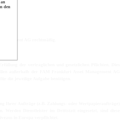
 an
in den
ränkt.
 Management AG rechtmäßig.
llung der vertraglichen und gesetzlichen Pflichten. Dies
n Stellen außerhalb der FAM Frankfurt Asset Management AG
für die jeweilige Aufgabe benötigen.
ung Ihrer Aufträge (z.B. Zahlungs- oder Wertpapieraufträge)
n. Werden Dienstleister im Drittstatt eingesetzt, sind diese
veaus in Europa verpflichtet.