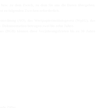
en bzw. zu dem Zweck, zu dem Sie uns die Daten übergeben.
ist zu folgenden Zwecken erforderlich.
enordnung (AO), das Wertpapierinstitutsgesetz (WpIG), das
 Dokumentation betragen zwei bis zehn Jahre.
es (BGB) können diese Verjährungsfristen bis zu 30 Jahre
nde Ziffer.