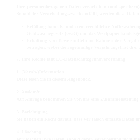
Ihre personenbezogenen Daten verarbeiten (und speichern)
Sobald der Verarbeitungszweck entfällt, werden diese Daten r
Erfüllung handels- und steuerrechtlicher Aufbewahrun
Geldwäschegesetz (GwG) und das Wertpapierhandelsges
Erhaltung von Beweismitteln im Rahmen der Verjährun
betragen, wobei die regelmäßige Verjährungsfrist drei 
7. Ihre Rechte laut EU-Datenschutzgrundverordnung
1. (Vorab-)Information
Diese lesen Sie in diesem Augenblick.
2. Auskunft
Auf Anfrage bekommen Sie von uns eine Zusammenstellung d
3. Berichtigung
Sie haben ein Recht darauf, dass wir falsch erfasste Daten un
4. Löschung
Wir löschen Ihre Daten, sobald deren Verarbeitung nicht meh