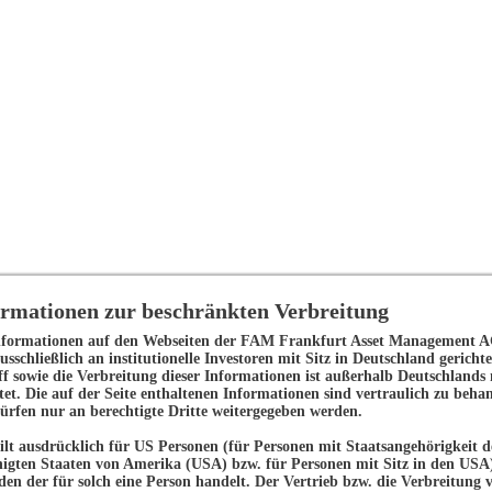
ormationen zur beschränkten Verbreitung
nformationen auf den Webseiten der FAM Frankfurt Asset Management 
usschließlich an institutionelle Investoren mit Sitz in Deutschland gerichte
ff sowie die Verbreitung dieser Informationen ist außerhalb Deutschlands 
ttet. Die auf der Seite enthaltenen Informationen sind vertraulich zu beha
ezogene Daten von Mandanten und anderen Geschäftspartnern im Z
ürfen nur an berechtigte Dritte weitergegeben werden.
 Ihnen ausgewählten Depotbanken. Ferner verarbeiten wir persone
gilt ausdrücklich für US Personen (für Personen mit Staatsangehörigkeit d
nigten Staaten von Amerika (USA) bzw. für Personen mit Sitz in den USA
eden der für solch eine Person handelt. Der Vertrieb bzw. die Verbreitung 