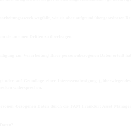
arbeitungszweck wegfällt, wir sie aber aufgrund übergeordneter Rec
m sie an einen Dritten zu übertragen.
lligung zur Verarbeitung Ihrer personenbezogenen Daten erteilt hab
iegt oder auf Grundlage einer Interessenabwägung („überwiegendes
wecken widersprechen.
r personen¬bezogenen Daten durch die FAM Frankfurt Asset Manageme
 Daten?