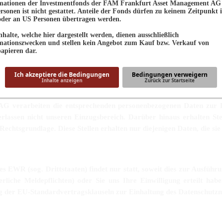
mationen der Investmentfonds der FAM Frankfurt Asset Management AG
rsonen ist nicht gestattet. Anteile der Fonds dürfen zu keinem Zeitpunkt 
der an US Personen übertragen werden.
end der EU-DSGVO zweckgebunden und auf das notwendige Maß besch
nhalte, welche hier dargestellt werden, dienen ausschließlich
mationszwecken und stellen kein Angebot zum Kauf bzw. Verkauf von
apieren dar.
tung der personenbezogenen Daten durch die FAM Frankfurt Asset
Ich akzeptiere die Bedingungen
Bedingungen verweigern
Inhalte anzeigen
Zurück zur Startseite
 verarbeiten die entsprechenden personenbezogenen Daten zur Erfü
 verlassen nicht unseren Einzugsbereich. Darüber hinaus erhalte
echtsgrundlage. Diese Stellen erhalten nur diejenigen Daten, die sie 
 EWR (sog. Drittstaaten) findet nur statt, soweit dies zur Ausführ
euerliche Meldepflichten) oder Sie uns Ihre Einwilligung erteilt habe
ng der EU-Standardvertragsklauseln zur Einhaltung des Datenschutzni