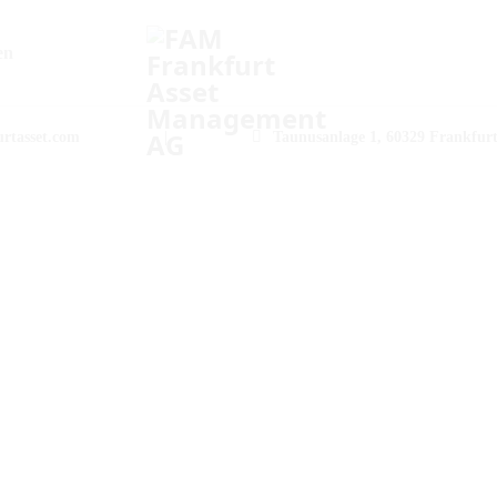
en
rtasset.com
|
Taunusanlage 1, 60329 Frankfur