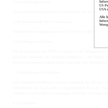
Infor
2. Verarbeitungszwecke
US Pe
USA o
Ihre personenbezogenen Daten verarbeiten wir entsprech
Alle I
Infor
3. Rechtsgrundlage der Verarbeitung
Wertp
Aufgrund der Bedingungen der EU-DSGVO ist die Verarbei
4. Empfänger von Daten
Die Beschäftigten der FAM Frankfurt Asset Management AG
geschieht innerhalb des Arbeitsverhältnisses – die Daten
(Dritte) personenbezogene Daten aufgrund einer definierten R
5. Übermittlung in Drittländer
Eine Datenübermittlung in Länder außerhalb der EU bzw. des
erforderlich ist, es gesetzlich vorgeschrieben ist (z.B. st
zusätzlich zu schriftlichen Weisungen durch die Vereinbaru
6. Löschfristen