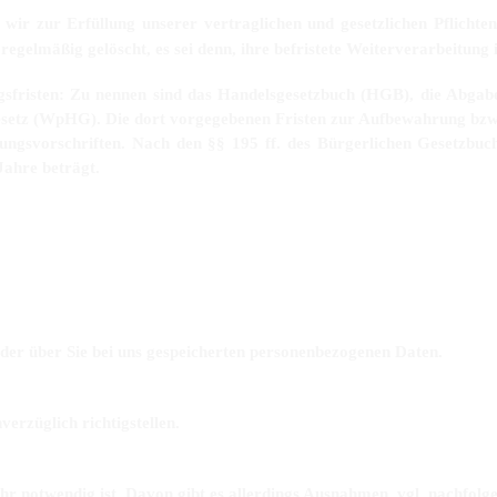
 wir zur Erfüllung unserer vertraglichen und gesetzlichen Pflicht
egelmäßig gelöscht, es sei denn, ihre befristete Weiterverarbeitung 
gsfristen: Zu nennen sind das Handelsgesetzbuch (HGB), die Abgab
etz (WpHG). Die dort vorgegebenen Fristen zur Aufbewahrung bzw.
gsvorschriften. Nach den §§ 195 ff. des Bürgerlichen Gesetzbuch
Jahre beträgt.
er über Sie bei uns gespeicherten personenbezogenen Daten.
verzüglich richtigstellen.
r notwendig ist. Davon gibt es allerdings Ausnahmen, vgl. nachfolge